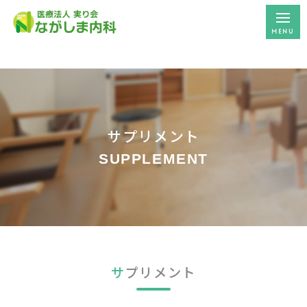
ホーム
医師紹介
サプリメント
医院案内
SUPPLEMENT
診療案内
内科・小児科
一般診療
サ
プリメント
糖尿病
ワクチン接種