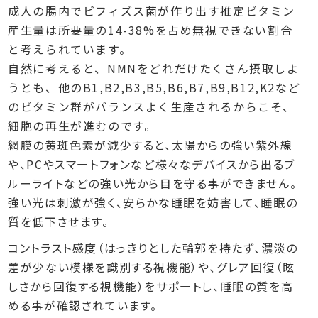
成人の腸内でビフィズス菌が作り出す推定ビタミン
産生量は所要量の14-38%を占め無視できない割合
と考えられています。
自然に考えると、NMNをどれだけたくさん摂取しよ
うとも、他のB1,B2,B3,B5,B6,B7,B9,B12,K2など
のビタミン群がバランスよく生産されるからこそ、
細胞の再生が進むのです。
網膜の黄斑色素が減少すると、太陽からの強い紫外線
や、PCやスマートフォンなど様々なデバイスから出るブ
ルーライトなどの強い光から目を守る事ができません。
強い光は刺激が強く、安らかな睡眠を妨害して、睡眠の
質を低下させます。
コントラスト感度（はっきりとした輪郭を持たず、濃淡の
差が少ない模様を識別する視機能）や、グレア回復（眩
しさから回復する視機能）をサポートし、睡眠の質を高
める事が確認されています。