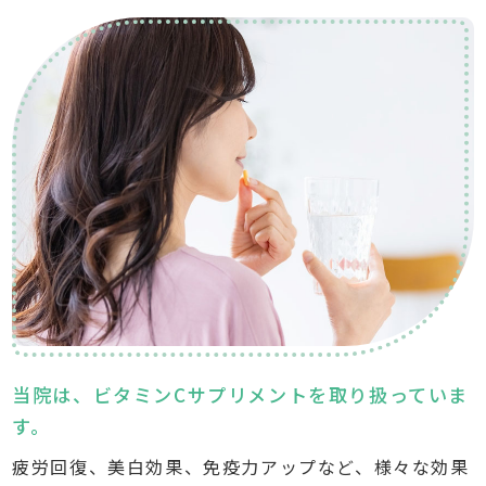
予防接種
生活習慣病
甲状腺疾患
アレルゲン
舌下免疫法
栄養指導
禁煙外来
AGA治療
当院は、ビタミンCサプリメントを取り扱っていま
ED治療
す。
ピロリ菌検査
疲労回復、美白効果、免疫力アップなど、様々な効果