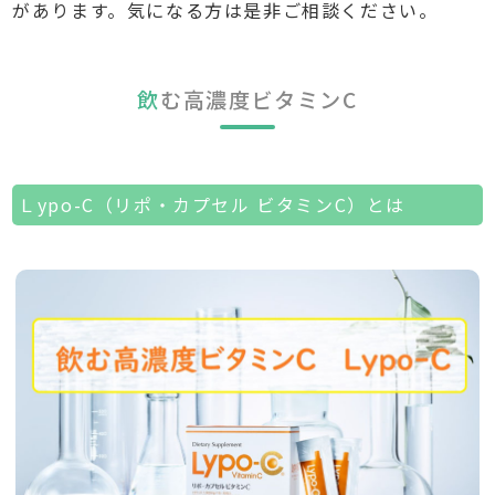
があります。気になる方は是非ご相談ください。
名古屋市検診
肥満外来
飲
む高濃度ビタミンC
サプリメント
自費注射・点滴
Ｌypo-C（リポ・カプセル ビタミンC）とは
診療時間・アクセス
採用情報