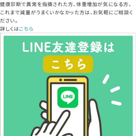
健康診断で異常を指摘された方、体重増加が気になる方、
名古屋市検診
サ
これまで減量がうまくいかなかった方は、お気軽にご相談く
肥
禁
プ
自費
肥満外来
ださい。
満
煙
リ
注
詳しくは
こちら
外
外
メ
射・
サプリメント
来
来
ン
点滴
ト
自費注射・点滴
診療時間・アクセス
採用情報