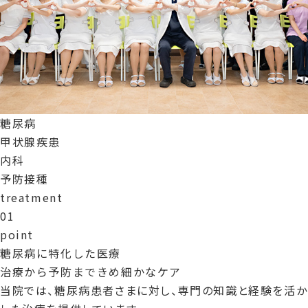
糖
尿病
甲
状腺疾患
内
科
予
防接種
treatment
0
1
point
糖尿病に特化した医療
治療から予防まできめ細かなケア
当院では、糖尿病患者さまに対し、専門の知識と経験を活か