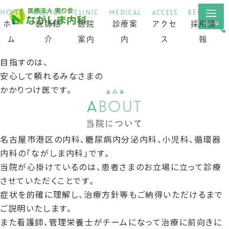
HOME
DOCTOR
CLINIC
MEDICAL
ACCESS
RECRUIT
ホー
医師紹
医院
診療案
アクセ
採用情
ム
介
案内
内
ス
報
ホーム
目指すのは、
安心して頼れる
みなさまの
医師紹介
ワ
かかりつけ医です。
ク
A
BOUT
医院案内
内
チ
生
当院について
科・
ン
糖
活
診療案内
名古屋市港区の内科、糖尿病内分泌内科、小児科、循環器
小児
接
尿
習
内科の「ながしま内科」です。
科
種
病
慣
内科・小児科
当院が心掛けているのは、患者さまのお立場に立って診療
一般
予
病
一般診療
させていただくことです。
診療
防
症状を的確に理解し、治療方針等もご納得いただけるまで
接
糖尿病
ご説明いたします。
種
また看護師、管理栄養士がチームになって治療に前向きに
ワクチン接種