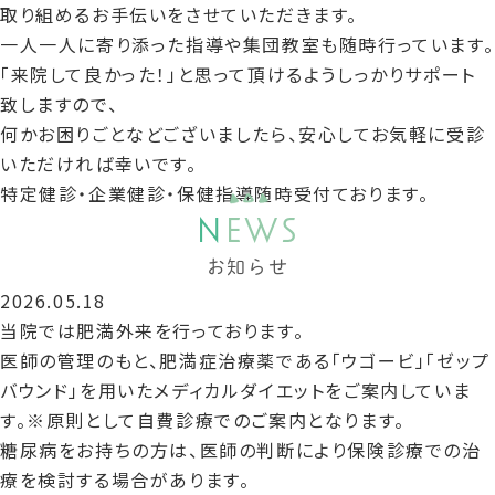
ア
取り組めるお手伝いをさせていただきます。
予防接種
レ
一人一人に寄り添った指導や集団教室も随時行っています。
ル
生活習慣病
「来院して良かった！」と思って頂けるようしっかりサポート
甲
ゲ
栄
禁
致しますので、
状
甲状腺疾患
ン
養
煙
何かお困りごとなどございましたら、安心してお気軽に受診
腺
舌
指
外
いただければ幸いです。
アレルゲン
疾
下
導
来
特定健診・企業健診・保健指導随時受付ております。
舌下免疫法
患
免
N
EWS
疫
栄養指導
お知らせ
法
2026.05.18
禁煙外来
ピ
名
当院では肥満外来を行っております。
ロ
古
AGA治療
医師の管理のもと、肥満症治療薬である「ウゴービ」「ゼップ
ED
AGA
リ
屋
バウンド」を用いたメディカルダイエットをご案内していま
治
ED治療
治療
菌
市
す。※原則として自費診療でのご案内となります。
療
検
検
糖尿病をお持ちの方は、医師の判断により保険診療での治
ピロリ菌検査
査
診
療を検討する場合があります。